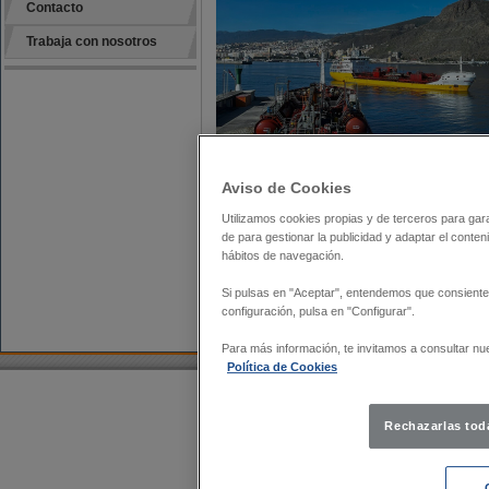
Contacto
Trabaja con nosotros
Aviso de Cookies
Utilizamos cookies propias y de terceros para gara
de para gestionar la publicidad y adaptar el conten
hábitos de navegación.
Si pulsas en "Aceptar", entendemos que consiente
configuración, pulsa en "Configurar".
Para más información, te invitamos a consultar nue
Política de Cookies
Compañia
Políticas
Certificaciones
Flot
|
|
|
©2026 PETROGAS -
Política de privacid
Rechazarlas tod