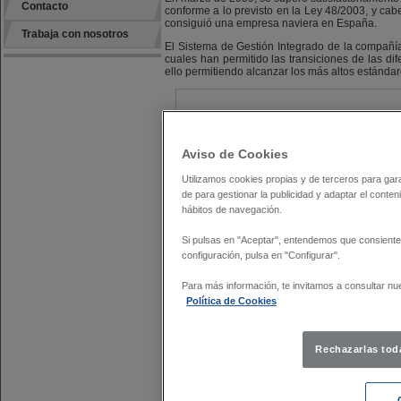
Contacto
conforme a lo previsto en la Ley 48/2003, y cab
consiguió una empresa naviera en España.
Trabaja con nosotros
El Sistema de Gestión Integrado de la compañía
cuales han permitido las transiciones de las dif
ello permitiendo alcanzar los más altos estándar
Aviso de Cookies
Utilizamos cookies propias y de terceros para gara
de para gestionar la publicidad y adaptar el conten
hábitos de navegación.
Si pulsas en "Aceptar", entendemos que consiente
configuración, pulsa en "Configurar".
Para más información, te invitamos a consultar nue
Política de Cookies
Rechazarlas tod